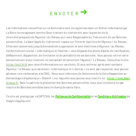
ENVOYER
Les informations recueillies sur ce formulaire sont enregistrées dans un fichier informatisé par
La Boite Immo agissant comme Sous-traitant du traitement pour la gestion de la
clientèle/prospects de l'Agence / du Réseau qui reste Responsable du Traitement de vos Données
personnelles. La base légale du traitement repose sur l'intérêt légitime de l'Agence / du Réseau.
Elles sont conservées jusqu'à demande de suppression et sont destinées à l'Agence / au Réseau.
Conformément à la loi « informatique et libertés », vous disposez des droits d’accès, de rectification,
d’effacement, d’opposition, de limitation et de portabilité de vos données. Vous pouvez retirer votre
consentement à tout moment en contactant directement l’Agence / Le Réseau. Consultez le site
https://cnil.fr/fr
pour plus d’informations sur vos droits. Si vous estimez, après avoir contacté
l'Agence / le Réseau, que vos droits « Informatique et Libertés » ne sont pas respectés, vous pouvez
adresser une réclamation à la CNIL. Nous vous informons de l’existence de la liste d'opposition au
démarchage téléphonique « Bloctel », sur laquelle vous pouvez vous inscrire ici :
https://www.bloct
el.gouv.fr
. Dans le cadre de la protection des Données personnelles, nous vous invitons à ne pas
inscrire de Données sensibles dans le champ de saisie libre.
Ce site est protégé par reCAPTCHA, les
Politiques de Confidentialité
et es
Conditions d'utilisation
de
Google s'appliquent.