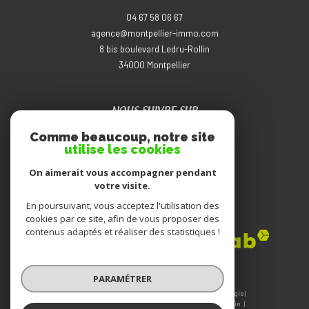
04 67 58 06 67
agence@montpellier-immo.com
8 bis boulevard Ledru-Rollin
34000
montpellier
NOUS SUIVRE SUR
Comme beaucoup, notre site
utilise les cookies
On aimerait vous accompagner pendant
votre visite.
En poursuivant, vous acceptez l'utilisation des
ADHÉRENTS
cookies par ce site, afin de vous proposer des
contenus adaptés et réaliser des statistiques !
PARAMÉTRER
© 2026 | Tous droits réservés | Traduction powered by Google |
Nos honoraires
Plan du site
Mentions légales
Admin