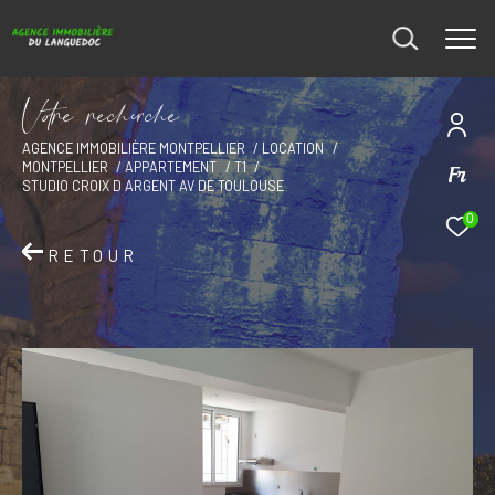
V
o
r
e
r
e
c
e
c
e
AGENCE IMMOBILIÈRE MONTPELLIER
LOCATION
MONTPELLIER
APPARTEMENT
T1
Fr
STUDIO CROIX D ARGENT AV DE TOULOUSE
0
RETOUR