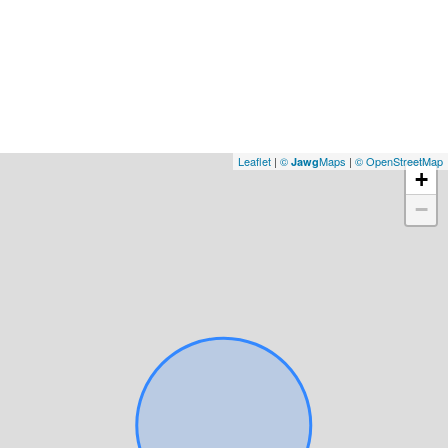
Leaflet
|
©
Maps
|
© OpenStreetMap
Jawg
+
−