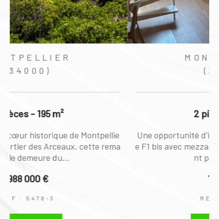
MONTPELLIER
(34000)
2 pièces - 39 m²
e
Une opportunité d'investissement clé en main. C
a
e F1 bis avec mezzanine séduit par son agenceme
nt parfaitement...
139 000 €
REF : 5479-2