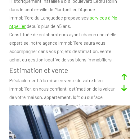
Historiquement installée 8 bis, boulevard Ledru Rollin
dans le centre-ville de Montpellier, l'Agence
Immobilière du Languedoc propose ses
services à Mo
ntpellier
depuis plus de 45 ans.
Constituée de collaborateurs ayant chacun une réelle
expertise, notre agence immobilière saura vous
accompagner dans vos projets d'estimation, vente,
achat ou gestion locative de vos biens immobiliers.
Estimation et vente
Préalablement à la mise en vente de votre bien
immobilier, en nous confiant l'estimation de la valeur
de votre maison, appartement, loft ou surface
commerciale, notre équipe d'experts vous fera une
estimation immobilière fiable et justifiée, grâce à sa
parfaite connaissance du marché.
Une fois mandatés, nos agents immobiliers feront la