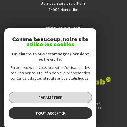
8 bis boulevard Ledru-Rollin
34000
montpellier
NOUS SUIVRE SUR
Comme beaucoup, notre site
utilise les cookies
On aimerait vous accompagner pendant
votre visite.
En poursuivant, vous acceptez l'utilisation des
ADHÉRENTS
cookies par ce site, afin de vous proposer des
contenus adaptés et réaliser des statistiques !
PARAMÉTRER
© 2026 | Tous droits réservés | Traduction powered by Google |
Nos honoraires
Plan du site
Mentions légales
Admin
Nos liens
Politique RGPD
Cookies
TOUT ACCEPTER