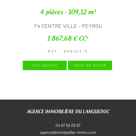
4 pièces - 109,12 m²
F4 CENTRE VILLE - PEYROU
1 867,68 €
CC*
REF : 866432-3
EXCLUSIVITÉ
COUP DE COEUR
AGENCE IMMOBILIÈRE DU LANGUEDOC
04 67 58 06 67
agence@montpellier-immo.com