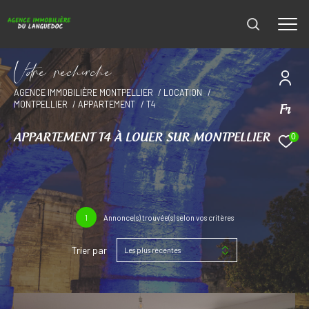
V
o
r
e
r
e
c
e
c
e
AGENCE IMMOBILIÈRE MONTPELLIER
LOCATION
MONTPELLIER
APPARTEMENT
T4
Fr
0
APPARTEMENT T4 À LOUER SUR MONTPELLIER
1
Annonce(s) trouvée(s) selon vos critères
Trier par
Les plus récentes