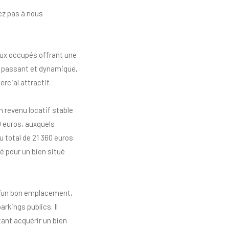
tez pas à nous
aux occupés offrant une
ès passant et dynamique,
rcial attractif.
 revenu locatif stable
0 euros, auxquels
u total de 21 360 euros
é pour un bien situé
e d’un bon emplacement,
kings publics. Il
ant acquérir un bien