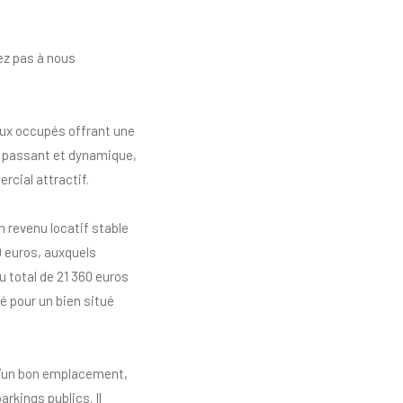
tez pas à nous
aux occupés offrant une
ès passant et dynamique,
rcial attractif.
 revenu locatif stable
0 euros, auxquels
u total de 21 360 euros
é pour un bien situé
e d’un bon emplacement,
kings publics. Il