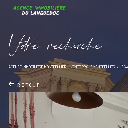
V
o
r
e
r
e
c
e
c
e
AGENCE IMMOBILIÈRE MONTPELLIER
VENTE PRO
MONTPELLIER
LOCA
RETOUR