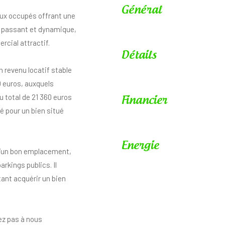
Général
aux occupés offrant une
ès passant et dynamique,
rcial attractif.
Détails
 revenu locatif stable
0 euros, auxquels
u total de 21 360 euros
Financier
é pour un bien situé
Energie
e d’un bon emplacement,
kings publics. Il
ant acquérir un bien
tez pas à nous