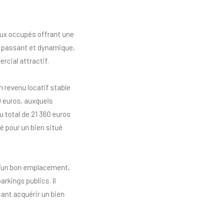
aux occupés offrant une
ès passant et dynamique,
rcial attractif.
 revenu locatif stable
0 euros, auxquels
u total de 21 360 euros
é pour un bien situé
e d’un bon emplacement,
kings publics. Il
ant acquérir un bien