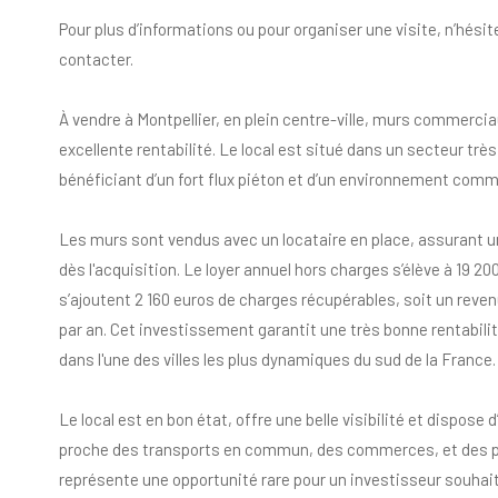
Pour plus d’informations ou pour organiser une visite, n’hési
contacter.
À vendre à Montpellier, en plein centre-ville, murs commerci
excellente rentabilité. Le local est situé dans un secteur tr
bénéficiant d’un fort flux piéton et d’un environnement comme
Les murs sont vendus avec un locataire en place, assurant un
dès l'acquisition. Le loyer annuel hors charges s’élève à 19 20
s’ajoutent 2 160 euros de charges récupérables, soit un reven
par an. Cet investissement garantit une très bonne rentabilit
dans l'une des villes les plus dynamiques du sud de la France.
Le local est en bon état, offre une belle visibilité et dispos
proche des transports en commun, des commerces, et des par
représente une opportunité rare pour un investisseur souhait