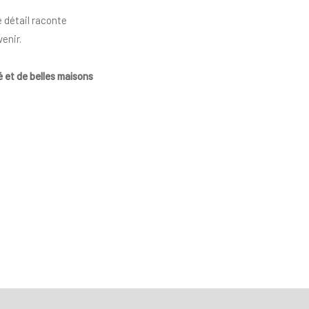
 détail raconte
venir.
é et de belles maisons