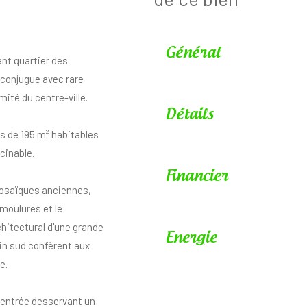
Général
ant quartier des
conjugue avec rare
mité du centre-ville.
Détails
ès de 195 m² habitables
scinable.
Financier
 mosaïques anciennes,
moulures et le
hitectural d'une grande
Energie
ein sud confèrent aux
e.
e entrée desservant un