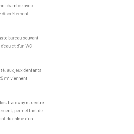
 une chambre avec
e discrètement
vaste bureau pouvant
e d'eau et d'un WC
'été, aux jeux d'enfants
25 m² viennent
les, tramway et centre
lement, permettant de
iant du calme d'un