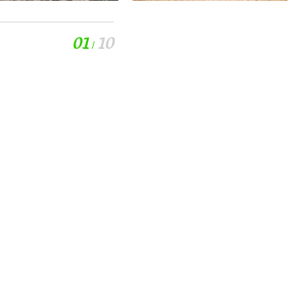
01
10
/