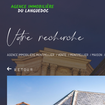
V
o
r
e
r
e
c
e
c
e
AGENCE IMMOBILIÈRE MONTPELLIER
VENTE
MONTPELLIER
MAISON
RETOUR